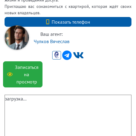
Приглашаю вас ознакомиться с квартирой, которая ждёт своих
новых владельцев.
+7 (921) 935-08-36
Показать телефон
Ваш агент:
Чулков Вячеслав
Записаться
на
просмотр
загрузка...