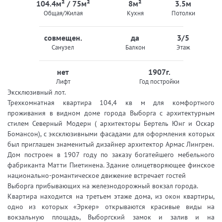
104.4м² / 75м²
8м²
3.5м
Общая/Жилая
Кухня
Потолки
совмещен.
да
3/5
Санузел
Балкон
Этаж
нет
1907г.
Лифт
Год постройки
Эксклюзивный лот.
Трехкомнатная квартира 104,4 кв м для комфортного
проживания в видном доме города Выборга с архитектурным
стилем Северный Модерн ( архитекторы Бертель Юнг и Оскар
Бомансон), с эксклюзивными фасадами для оформления которых
был приглашен знаменитый дизайнер архитектор Армас Лингрен.
Дом построен в 1907 году по заказу богатейшего мебельного
фабриканта Матти Пиетинена. Здание олицетворяющее финское
национально-романтическое движение встречает гостей
Выборга прибывающих на железнодорожный вокзал города.
Квартира находится на третьем этаже дома, из окон квартиры,
одно из которых «Эркер» открываются красивые виды на
вокзальную площадь, Выборгский замок и залив и на