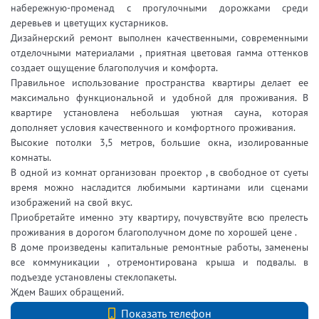
набережную-променад с прогулочными дорожками среди
деревьев и цветущих кустарников.
Дизайнерский ремонт выполнен качественными, современными
отделочными материалами , приятная цветовая гамма оттенков
создает ощущение благополучия и комфорта.
Правильное использование пространства квартиры делает ее
максимально функциональной и удобной для проживания. В
квартире установлена небольшая уютная сауна, которая
дополняет условия качественного и комфортного проживания.
Высокие потолки 3,5 метров, большие окна, изолированные
комнаты.
В одной из комнат организован проектор , в свободное от суеты
время можно насладится любимыми картинами или сценами
изображений на свой вкус.
Приобретайте именно эту квартиру, почувствуйте всю прелесть
проживания в дорогом благополучном доме по хорошей цене .
В доме произведены капитальные ремонтные работы, заменены
все коммуникации , отремонтирована крыша и подвалы. в
подъезде установлены стеклопакеты.
Ждем Ваших обращений.
+7 (812) 740-70-40
Показать телефон