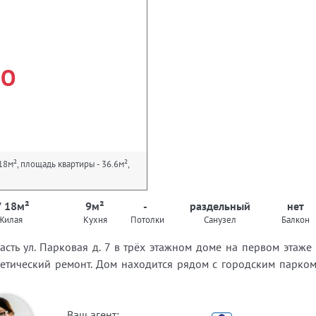
НО
8м², площадь квартиры - 36.6м²,
/ 18м²
9м²
-
раздельный
нет
Жилая
Кухня
Потолки
Санузел
Балкон
сть ул. Парковая д. 7 в трёх этажном доме на первом этаж
метический ремонт. Дом находится рядом с городским парком,
Ваш агент: