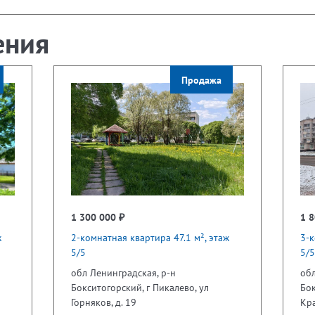
ения
Продажа
1 300 000 ₽
1 8
ж
2-комнатная квартира 47.1 м², этаж
3-к
5/5
5/5
обл Ленинградская, р-н
обл
Бокситогорский, г Пикалево, ул
Бок
Горняков, д. 19
Кра