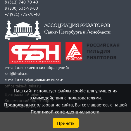
8 (812) 740-70-40
8 (800) 333-98-00
+7 (921) 775-70-40
e-mail для клиентских обращений:
call@itaka.ru
e-mail для официальных писем:
officeitaka@itaka.ru
Наш сайт использует файлы cookie для улучшения
Центральный офис:
взаимодействия с пользователями.
Коломяжский пр. 15 кор. 2
Продолжая использование сайта, Вы соглашаетесь с нашей
© 2026 АН «Итака»
Политикой конфиденциальности.
Принять