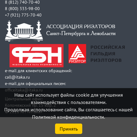
8 (812) 740-70-40
8 (800) 333-98-00
+7 (921) 775-70-40
e-mail для клиентских обращений:
call@itaka.ru
e-mail для официальных писем:
officeitaka@itaka.ru
Наш сайт использует файлы cookie для улучшения
Центральный офис:
взаимодействия с пользователями.
Коломяжский пр. 15 кор. 2
Продолжая использование сайта, Вы соглашаетесь с нашей
© 2026 АН «Итака»
Политикой конфиденциальности.
Принять