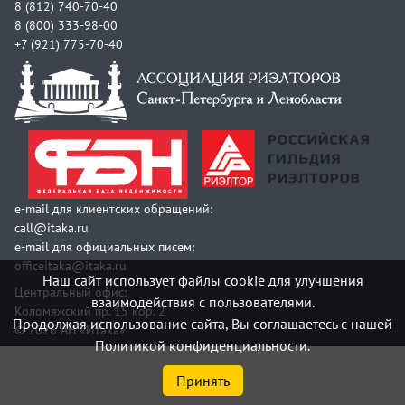
8 (812) 740-70-40
8 (800) 333-98-00
+7 (921) 775-70-40
e-mail для клиентских обращений:
call@itaka.ru
e-mail для официальных писем:
officeitaka@itaka.ru
Наш сайт использует файлы cookie для улучшения
Центральный офис:
взаимодействия с пользователями.
Коломяжский пр. 15 кор. 2
Продолжая использование сайта, Вы соглашаетесь с нашей
© 2026 АН «Итака»
Политикой конфиденциальности.
Принять