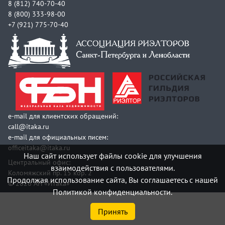
8 (812) 740-70-40
8 (800) 333-98-00
+7 (921) 775-70-40
e-mail для клиентских обращений:
call@itaka.ru
e-mail для официальных писем:
officeitaka@itaka.ru
Наш сайт использует файлы cookie для улучшения
Центральный офис:
взаимодействия с пользователями.
Коломяжский пр. 15 кор. 2
Продолжая использование сайта, Вы соглашаетесь с нашей
© 2026 АН «Итака»
Политикой конфиденциальности.
Принять