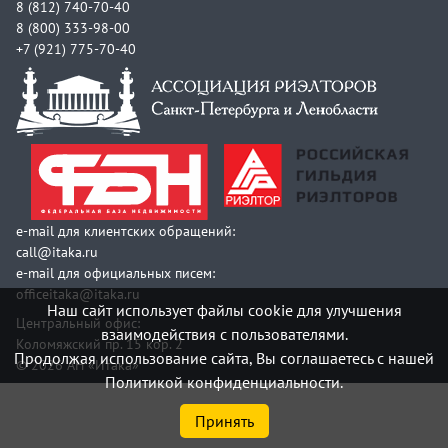
8 (812) 740-70-40
8 (800) 333-98-00
+7 (921) 775-70-40
e-mail для клиентских обращений:
call@itaka.ru
e-mail для официальных писем:
officeitaka@itaka.ru
Наш сайт использует файлы cookie для улучшения
Центральный офис:
взаимодействия с пользователями.
Коломяжский пр. 15 кор. 2
Продолжая использование сайта, Вы соглашаетесь с нашей
© 2026 АН «Итака»
Политикой конфиденциальности.
Принять