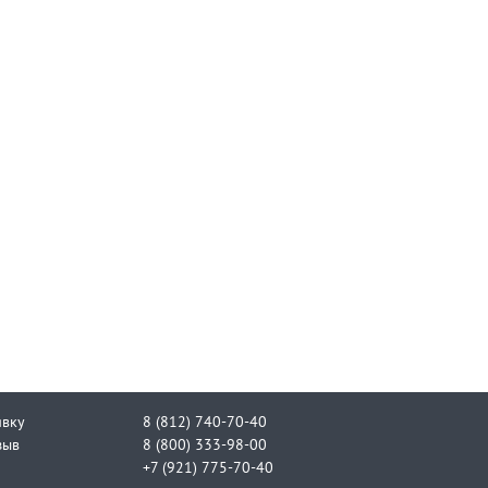
явку
8 (812) 740-70-40
зыв
8 (800) 333-98-00
+7 (921) 775-70-40