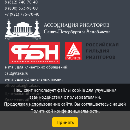
8 (812) 740-70-40
8 (800) 333-98-00
+7 (921) 775-70-40
e-mail для клиентских обращений:
call@itaka.ru
e-mail для официальных писем:
officeitaka@itaka.ru
Наш сайт использует файлы cookie для улучшения
Центральный офис:
взаимодействия с пользователями.
Коломяжский пр. 15 кор. 2
Продолжая использование сайта, Вы соглашаетесь с нашей
© 2026 АН «Итака»
Политикой конфиденциальности.
Принять