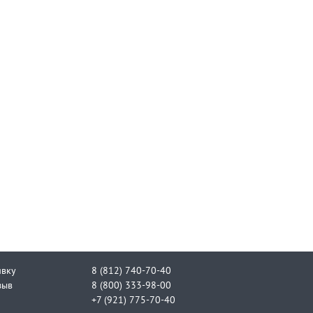
явку
8 (812) 740-70-40
зыв
8 (800) 333-98-00
+7 (921) 775-70-40