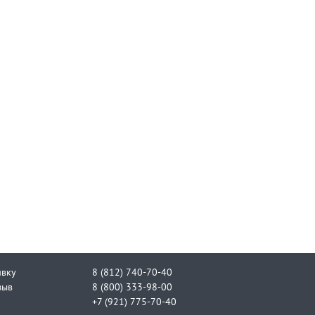
явку
8 (812) 740-70-40
зыв
8 (800) 333-98-00
+7 (921) 775-70-40