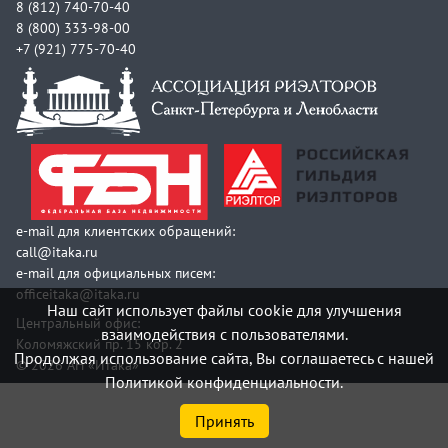
8 (812) 740-70-40
8 (800) 333-98-00
+7 (921) 775-70-40
e-mail для клиентских обращений:
call@itaka.ru
e-mail для официальных писем:
officeitaka@itaka.ru
Наш сайт использует файлы cookie для улучшения
Центральный офис:
взаимодействия с пользователями.
Коломяжский пр. 15 кор. 2
Продолжая использование сайта, Вы соглашаетесь с нашей
© 2026 АН «Итака»
Политикой конфиденциальности.
Принять