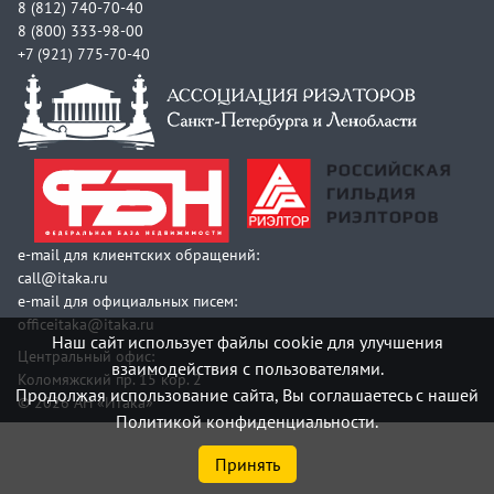
8 (812) 740-70-40
8 (800) 333-98-00
+7 (921) 775-70-40
e-mail для клиентских обращений:
call@itaka.ru
e-mail для официальных писем:
officeitaka@itaka.ru
Наш сайт использует файлы cookie для улучшения
Центральный офис:
взаимодействия с пользователями.
Коломяжский пр. 15 кор. 2
Продолжая использование сайта, Вы соглашаетесь с нашей
© 2026 АН «Итака»
Политикой конфиденциальности.
Принять