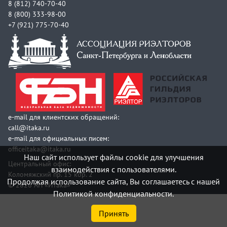
8 (812) 740-70-40
8 (800) 333-98-00
+7 (921) 775-70-40
e-mail для клиентских обращений:
call@itaka.ru
e-mail для официальных писем:
officeitaka@itaka.ru
Наш сайт использует файлы cookie для улучшения
Центральный офис:
взаимодействия с пользователями.
Коломяжский пр. 15 кор. 2
Продолжая использование сайта, Вы соглашаетесь с нашей
© 2026 АН «Итака»
Политикой конфиденциальности.
Принять