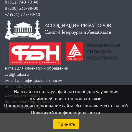
8 (812) 740-70-40
8 (800) 333-98-00
+7 (921) 775-70-40
e-mail для клиентских обращений:
call@itaka.ru
e-mail для официальных писем:
officeitaka@itaka.ru
Наш сайт использует файлы cookie для улучшения
Центральный офис:
взаимодействия с пользователями.
Коломяжский пр. 15 кор. 2
Продолжая использование сайта, Вы соглашаетесь с нашей
© 2026 АН «Итака»
Политикой конфиденциальности.
Принять