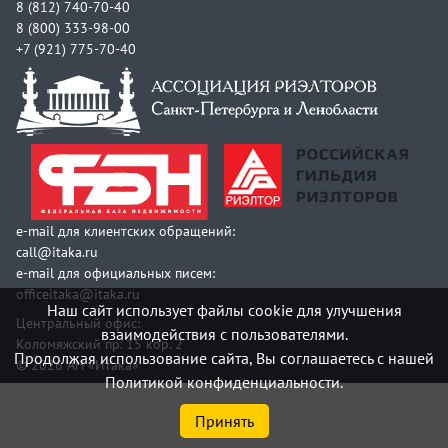
8 (812) 740-70-40
8 (800) 333-98-00
+7 (921) 775-70-40
e-mail для клиентских обращений:
call@itaka.ru
e-mail для официальных писем:
officeitaka@itaka.ru
Наш сайт использует файлы cookie для улучшения
Центральный офис:
взаимодействия с пользователями.
Коломяжский пр. 15 кор. 2
Продолжая использование сайта, Вы соглашаетесь с нашей
© 2026 АН «Итака»
Политикой конфиденциальности.
Принять