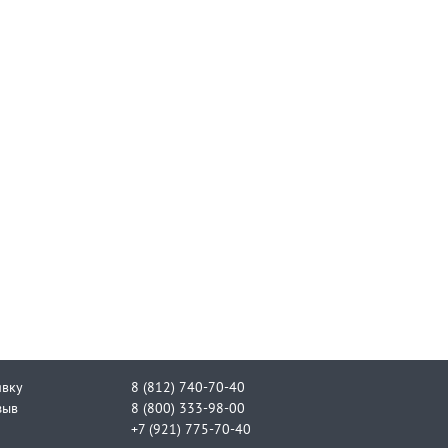
явку
8 (812) 740-70-40
зыв
8 (800) 333-98-00
+7 (921) 775-70-40