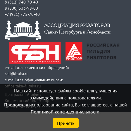
8 (812) 740-70-40
8 (800) 333-98-00
+7 (921) 775-70-40
e-mail для клиентских обращений:
call@itaka.ru
e-mail для официальных писем:
officeitaka@itaka.ru
Наш сайт использует файлы cookie для улучшения
Центральный офис:
взаимодействия с пользователями.
Коломяжский пр. 15 кор. 2
Продолжая использование сайта, Вы соглашаетесь с нашей
© 2026 АН «Итака»
Политикой конфиденциальности.
Принять