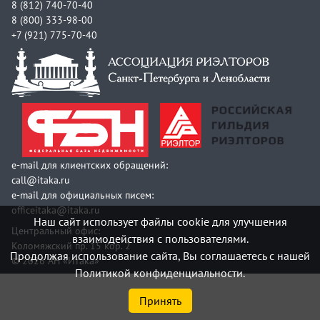
8 (812) 740-70-40
8 (800) 333-98-00
+7 (921) 775-70-40
e-mail для клиентских обращений:
call@itaka.ru
e-mail для официальных писем:
officeitaka@itaka.ru
Наш сайт использует файлы cookie для улучшения
Центральный офис:
взаимодействия с пользователями.
Коломяжский пр. 15 кор. 2
Продолжая использование сайта, Вы соглашаетесь с нашей
© 2026 АН «Итака»
Политикой конфиденциальности.
Принять