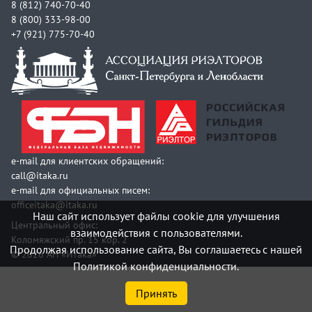
8 (812) 740-70-40
8 (800) 333-98-00
+7 (921) 775-70-40
e-mail для клиентских обращений:
call@itaka.ru
e-mail для официальных писем:
officeitaka@itaka.ru
Наш сайт использует файлы cookie для улучшения
Центральный офис:
взаимодействия с пользователями.
Коломяжский пр. 15 кор. 2
Продолжая использование сайта, Вы соглашаетесь с нашей
© 2026 АН «Итака»
Политикой конфиденциальности.
Принять