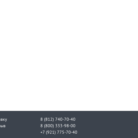
явку
8 (812) 740-70-40
зыв
8 (800) 333-98-00
+7 (921) 775-70-40