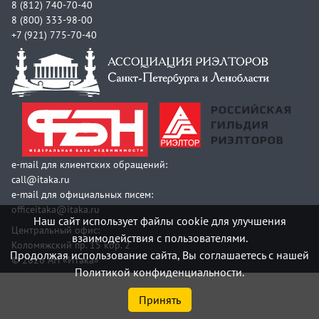
8 (812) 740-70-40
8 (800) 333-98-00
+7 (921) 775-70-40
e-mail для клиентских обращений:
call@itaka.ru
e-mail для официальных писем:
officeitaka@itaka.ru
Наш сайт использует файлы cookie для улучшения
Центральный офис:
взаимодействия с пользователями.
Коломяжский пр. 15 кор. 2
Продолжая использование сайта, Вы соглашаетесь с нашей
© 2026 АН «Итака»
Политикой конфиденциальности.
Принять