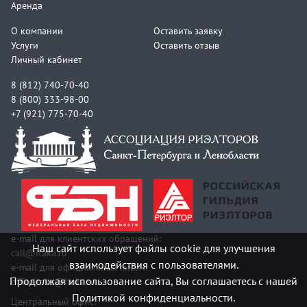
Аренда
О компании
Оставить заявку
Услуги
Оставить отзыв
Личный кабинет
8 (812) 740-70-40
8 (800) 333-98-00
+7 (921) 775-70-40
e-mail для клиентских обращений:
Наш сайт использует файлы cookie для улучшения
call@itaka.ru
взаимодействия с пользователями.
e-mail для официальных писем:
Продолжая использование сайта, Вы соглашаетесь с нашей
officeitaka@itaka.ru
Политикой конфиденциальности.
Центральный офис: