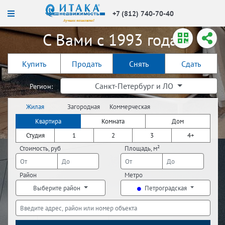
+7 (812) 740-70-40
С Вами с 1993 года!
Купить
Продать
Снять
Сдать
Санкт-Петербург и ЛО
Регион:
Жилая
Загородная
Коммерческая
недвижимость
недвижимость
недвижимость
Квартира
Комната
Дом
Студия
1
2
3
4+
Стоимость, руб
Площадь, м²
Район
Метро
Выберите район
Петроградская