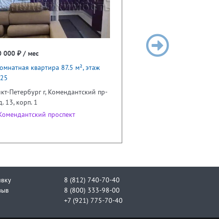
 000 ₽ / мес
омнатная квартира 87.5 м², этаж
/25
кт-Петербург г, Комендантский пр-
 д. 13, корп. 1
омендантский проспект
явку
8 (812) 740-70-40
зыв
8 (800) 333-98-00
+7 (921) 775-70-40