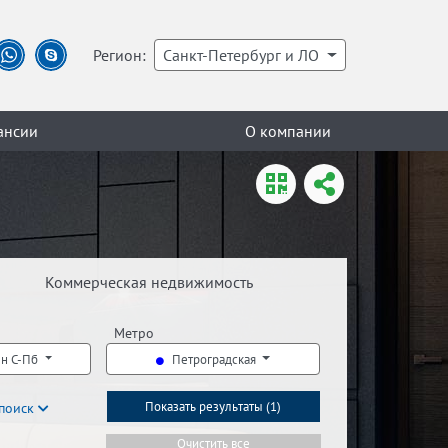
Регион:
Санкт-Петербург и ЛО
ансии
О компании
Коммерческая недвижимость
Метро
-н С-Пб
Петроградская
поиск
Показать результаты (
1
)
Очистить все