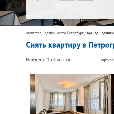
Жилая площадь, м²
Эта
/
Аренда недвижи
Агентство недвижимости Петербург
Площадь кухни, м²
Снять квартиру в Петро
Найдено
1
объектов
сортиро
Следующая