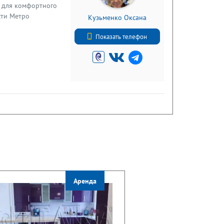
а для комфортного
сти Метро
Кузьменко Оксана
, престижные
+7 9676121418
ой стороны
Показать телефон
Аренда