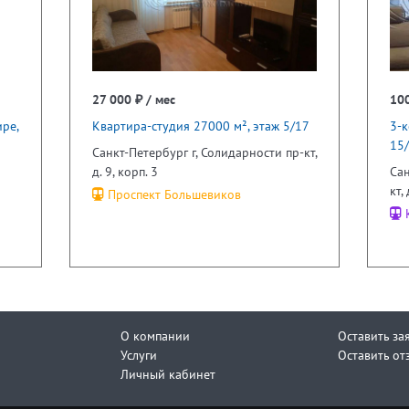
27 000 ₽ / мес
100
ре,
Квартира-студия 27000 м², этаж 5/17
3-к
15
Санкт-Петербург г, Солидарности пр-кт,
д. 9, корп. 3
Сан
кт,
Проспект Большевиков
К
О компании
Оставить за
Услуги
Оставить от
Личный кабинет