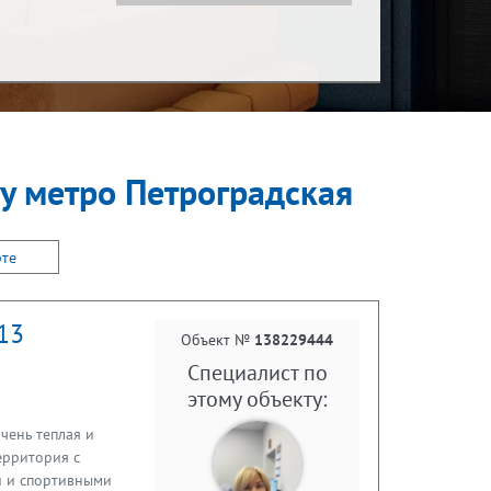
Показать за
С детьми
за месяц
 у метро Петроградская
С животными
рте
/13
Объект №
138229444
Специалист по
этому объекту:
ень теплая и
ерритория с
и и спортивными