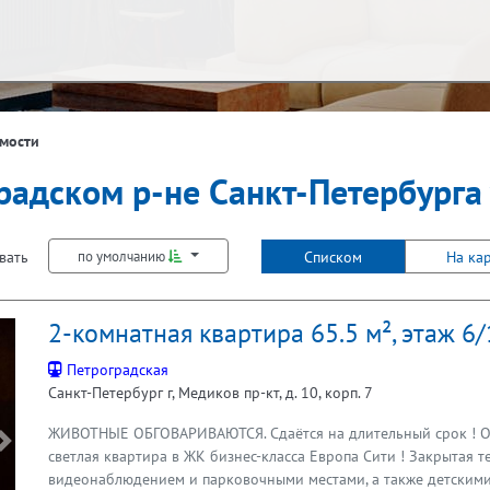
ж
Балкон
мости
градском р-не Санкт-Петербурга
Лифт
вать
Списком
На ка
по умолчанию
2-комнатная квартира 65.5 м², этаж 6
Петроградская
Санкт-Петербург г, Медиков пр-кт, д. 10, корп. 7
ЖИВОТНЫЕ ОБГОВАРИВАЮТСЯ. Сдаётся на длительный срок ! Оч
Предыдущая
светлая квартира в ЖК бизнес-класса Европа Сити ! Закрытая т
видеонаблюдением и парковочными местами, а также детским