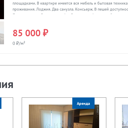
площадками. В квартире имеется вся мебель и бытовая техник
проживания. Лоджия. Два санузла. Консьерж. В пешей доступно
Петроградская, Ботанический и Лопухинский сады, набережная
учебные заведения, театры, парки и все прелести Петроградск
исторического центра !
85 000 ₽
0 ₽/м²
ния
Аренда