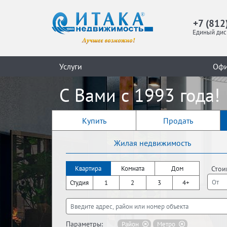
+7 (812
Единый дис
Услуги
Оф
С Вами с 1993 года!
Купить
Продать
Жилая недвижимость
Стои
Квартира
Комната
Дом
Студия
1
2
3
4+
Параметры:
Район
Метро