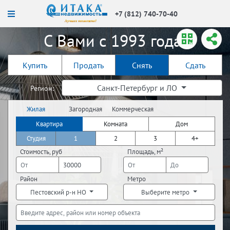
+7 (812) 740-70-40
С Вами с 1993 года!
Купить
Продать
Снять
Сдать
Санкт-Петербург и ЛО
Регион:
Жилая
Загородная
Коммерческая
недвижимость
недвижимость
недвижимость
Квартира
Комната
Дом
Студия
1
2
3
4+
Стоимость, руб
Площадь, м²
Район
Метро
Пестовский р-н НО
Выберите метро