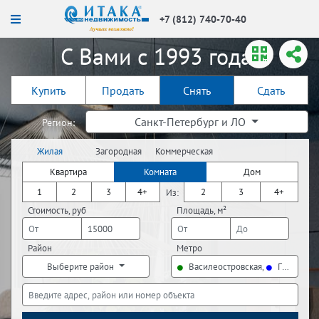
+7 (812) 740-70-40
С Вами с 1993 года!
Купить
Продать
Снять
Сдать
Санкт-Петербург и ЛО
Регион:
Жилая
Загородная
Коммерческая
недвижимость
недвижимость
недвижимость
Квартира
Комната
Дом
1
2
3
4+
2
3
4+
Из:
Стоимость, руб
Площадь, м²
Район
Метро
Выберите район
Василеостровская,
Горьковск