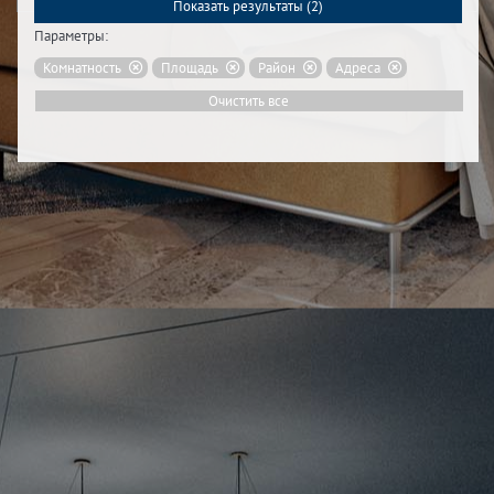
Показать результаты (
2
)
Параметры:
Комнатность
Площадь
Район
Адреса
Очистить все