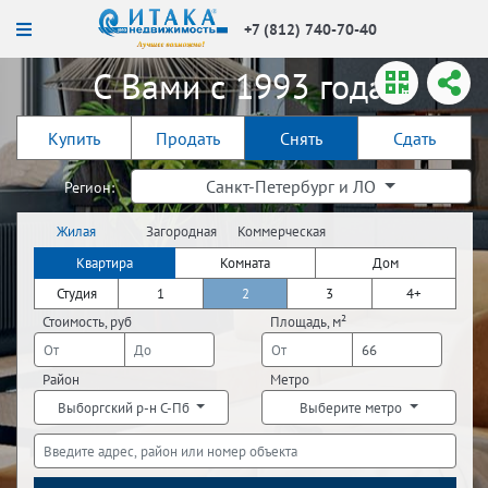
+7 (812) 740-70-40
С Вами с 1993 года!
Купить
Продать
Снять
Сдать
Санкт-Петербург и ЛО
Регион:
Жилая
Загородная
Коммерческая
недвижимость
недвижимость
недвижимость
Квартира
Комната
Дом
Студия
1
2
3
4+
Стоимость, руб
Площадь, м²
Район
Метро
Выборгский р-н С-Пб
Выберите метро