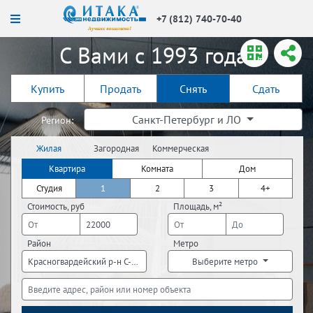
+7 (812) 740-70-40
С Вами с 1993 года!
Купить
Продать
Снять
Сдать
Санкт-Петербург и ЛО
Регион:
Жилая
Загородная
Коммерческая
недвижимость
недвижимость
недвижимость
Квартира
Комната
Дом
Студия
1
2
3
4+
Стоимость, руб
Площадь, м²
Район
Метро
Красногвардейский р-н С-Пб, Невский р-н С-Пб, Красносельский р-н С
Выберите метро