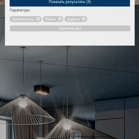
Показать результаты (
9
)
Параметры:
Комнатность
Район
Адреса
Очистить все