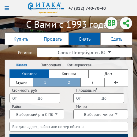
+7 (812) 740-70-40
С Вами с 1993 года!
Купить
Продать
Снять
Сдать
Санкт-Петербург и ЛО
Регион:
Жилая
Загородная
Коммерческая
недвижимость
недвижимость
недвижимость
Квартира
Комната
Дом
Студия
1
2
3
4+
Стоимость, руб
Площадь, м²
Район
Метро
Выборгский р-н С-Пб
Выберите метро