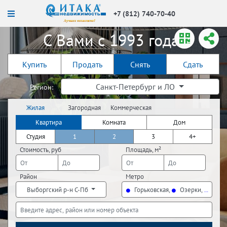
+7 (812) 740-70-40
С Вами с 1993 года!
Купить
Продать
Снять
Сдать
Санкт-Петербург и ЛО
Регион:
Жилая
Загородная
Коммерческая
недвижимость
недвижимость
недвижимость
Квартира
Комната
Дом
Студия
1
2
3
4+
Стоимость, руб
Площадь, м²
Район
Метро
Выборгский р-н С-Пб
Горьковская,
Озерки,
Петр