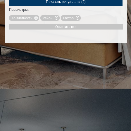
Показать результаты (
2
)
Параметры:
Комнатность
Район
Метро
Очистить все