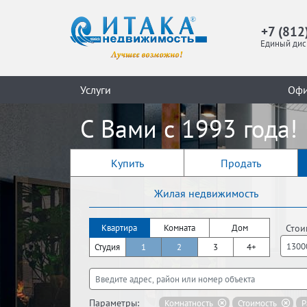
+7 (812
Единый дис
Услуги
Оф
С Вами с 1993 года!
Купить
Продать
Жилая недвижимость
Стои
Квартира
Комната
Дом
Студия
1
2
3
4+
Параметры:
Комнатность
Стоимость
Р