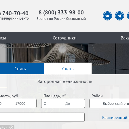
8 (800) 333-98-00
) 740-70-40
петчерский центр
Звонок по России бесплатный
исы
Сотрудники
Вак
Снять
Сдать
Загородная недвижимость
мость, руб
Площадь, м²
Район
Выборгский р-н
Расширенный 
айон