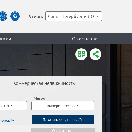
Регион:
Санкт-Петербург и ЛО
ансии
О компании
Коммерческая недвижимость
Метро
 С-Пб
Выберите метро
поиск
Показать результаты (
0
)
Очистить все