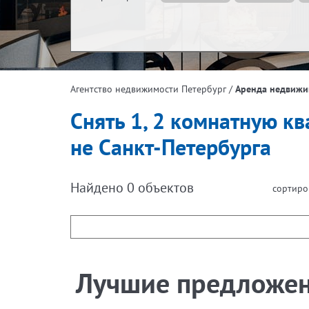
Жилая площадь, м²
Эта
/
Аренда недвижи
Агентство недвижимости Петербург
Площадь кухни, м²
Снять 1, 2 комнатную кв
не Санкт-Петербурга
Найдено
0
объектов
сортиро
Лучшие предложе