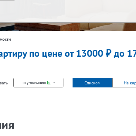
ж
Балкон
мости
артиру по цене от 13000 ₽ до 1
Лифт
вать
Списком
На ка
по умолчанию
ния