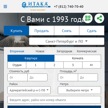
+7 (812) 740-70-40
С Вами с 1993 года!
Купить
Продать
Снять
Сдать
Санкт-Петербург и ЛО
Регион:
Вторичная
Новое
Загородная
Коммерческая
недвижимость
строительство
недвижимость
недвижимость
Квартира
Комната
Студия
1
2
3
4+
Стоимость, руб
Площадь, м²
Район
Метро
Адмиралтейский р-н С-Пб
Выберите метро