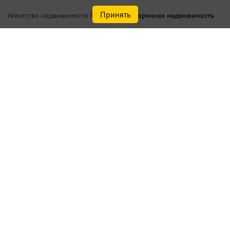
Принять
/
Вторичная недвижимость
Агентство недвижимости Петербург
Купить квартиру в
Адмиралтейском р-не Санкт-
Петербурга
Найдено
5
объектов
сортировать
по умолчанию
Списком
На карте
Актуальные объекты