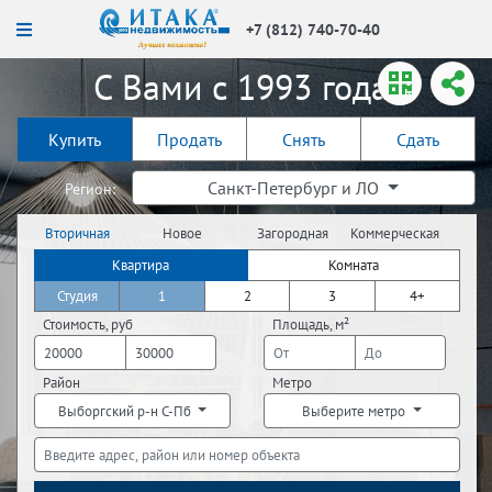
+7 (812) 740-70-40
С Вами с 1993 года!
Купить
Продать
Снять
Сдать
Санкт-Петербург и ЛО
Регион:
Вторичная
Новое
Загородная
Коммерческая
недвижимость
строительство
недвижимость
недвижимость
Квартира
Комната
Студия
1
2
3
4+
Стоимость, руб
Площадь, м²
Район
Метро
Выборгский р-н С-Пб
Выберите метро