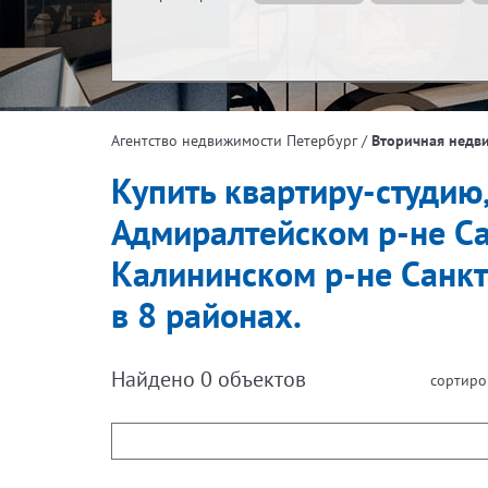
Жилая площадь, м²
Эта
/
Вторичная недв
Агентство недвижимости Петербург
Площадь кухни, м²
Купить квартиру-студию,
Адмиралтейском р-не Са
Калининском р-не Санкт
в 8 районах.
Найдено
0
объектов
сортиро