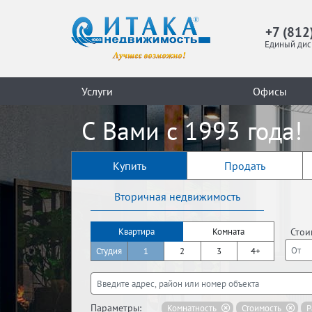
+7 (812
Единый дис
Услуги
Офисы
С Вами с 1993 года!
Купить
Продать
Вторичная недвижимость
Стои
Квартира
Комната
Студия
1
2
3
4+
Параметры:
Комнатность
Стоимость
Р