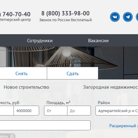
8 (800) 333-98-00
) 740-70-40
петчерский центр
Звонок по России бесплатный
Сотрудники
Вакансии
Снять
Сдать
Новое строительство
Загородная недвижимос
мость, руб
Площадь, м²
Район
Адмиралтейский р-н С-
Расширенный 
айон