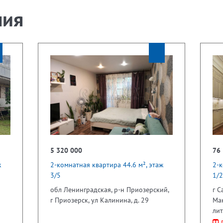
ния
5 320 000
76
ж
2-комнатная квартира 44.6 м², этаж
2-к
3/5
1/2
обл Ленинградская, р-н Приозерский,
г С
г Приозерск, ул Калинина, д. 29
Мак
лит
П