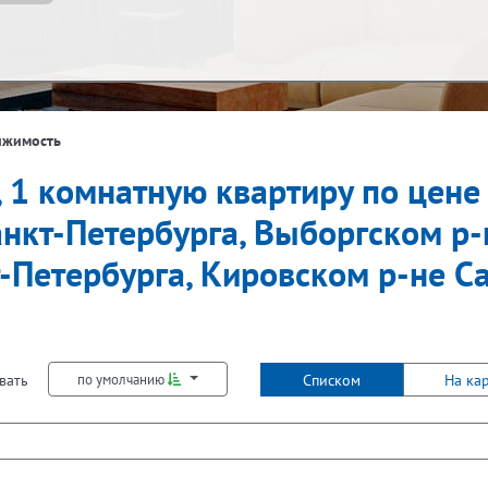
ж
Балкон
ижимость
 1 комнатную квартиру по цене 
Не первый
Не последний
Лифт
нкт-Петербурга, Выборгском р-
-Петербурга, Кировском р-не С
вать
Списком
На ка
по умолчанию