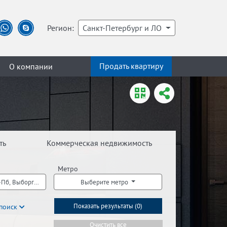
Регион:
Санкт-Петербург и ЛО
Продать квартиру
О компании
ть
Коммерческая недвижимость
Метро
Пб, Выборгский р-н С-Пб, Калининский р-н С-Пб, Кировский р-н С-Пб, Красног
Выберите метро
поиск
Показать результаты (
0
)
Очистить все