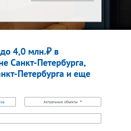
Показать за
Ипотека
за месяц
до 4,0 млн.₽ в
Встречная покупка
не Санкт-Петербурга,
анкт-Петербурга и еще
рте
Актуальные объекты