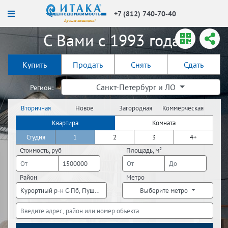
+7 (812) 740-70-40
С Вами с 1993 года!
Купить
Продать
Снять
Сдать
Санкт-Петербург и ЛО
Регион:
Вторичная
Новое
Загородная
Коммерческая
недвижимость
строительство
недвижимость
недвижимость
Квартира
Комната
Студия
1
2
3
4+
Стоимость, руб
Площадь, м²
Район
Метро
Курортный р-н С-Пб, Пушкинский р-н С-Пб, Купчино С-Пб, Волосовский
Выберите метро