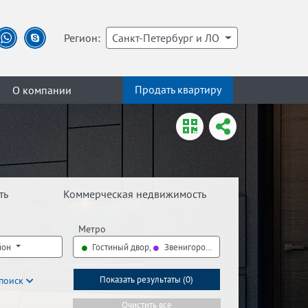
Регион:
Санкт-Петербург и ЛО
Продать квартиру
О компании
ть
Коммерческая недвижимость
Метро
йон
Гостиный двор,
Звенигородская
поиск
Показать результаты (
0
)
Очистить все