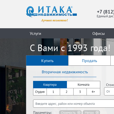
+7 (812
Единый дис
Услуги
Офисы
С Вами с 1993 года!
Купить
Продать
Вторичная недвижимость
Стои
Квартира
Комната
Студия
1
2
3
4+
Параметры:
Стоимость
Метро