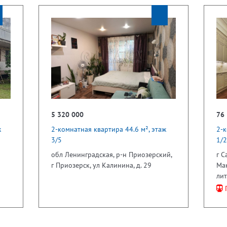
5 320 000
76
ж
2-комнатная квартира 44.6 м², этаж
2-к
3/5
1/2
обл Ленинградская, р-н Приозерский,
г С
г Приозерск, ул Калинина, д. 29
Мак
лит
П