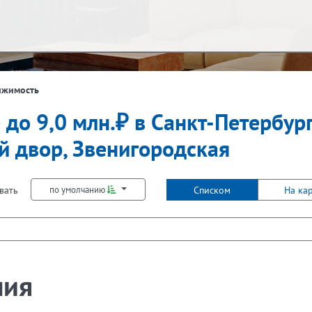
ж
Балкон
ижимость
 до 9,0 млн.₽ в Санкт-Петербур
Не первый
Не последний
Лифт
й двор, Звенигородская
вать
Списком
На ка
по умолчанию
ния