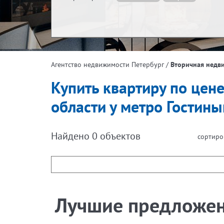
Жилая площадь, м²
Эта
/
Вторичная недв
Агентство недвижимости Петербург
Площадь кухни, м²
Купить квартиру по цене
области у метро Гостины
Найдено
0
объектов
сортиро
Лучшие предложе