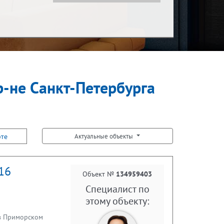
Показать за
Ипотека
за месяц
р-не Санкт-Петербурга
Встречная покупка
рте
Актуальные объекты
/16
Объект №
134959403
Специалист по
этому объекту:
 в Приморском