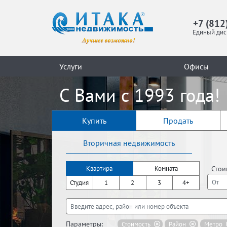
+7 (812
Единый дис
Услуги
Офисы
С Вами с 1993 года!
Купить
Продать
Вторичная недвижимость
Стои
Квартира
Комната
Студия
1
2
3
4+
Параметры:
Стоимость
Район
Метро