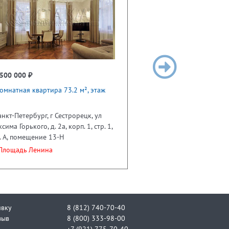
500 000 ₽
омнатная квартира 73.2 м², этаж
анкт-Петербург, г Сестрорецк, ул
сима Горького, д. 2а, корп. 1, стр. 1,
. А, помещение 13-Н
лощадь Ленина
явку
8 (812) 740-70-40
зыв
8 (800) 333-98-00
+7 (921) 775-70-40