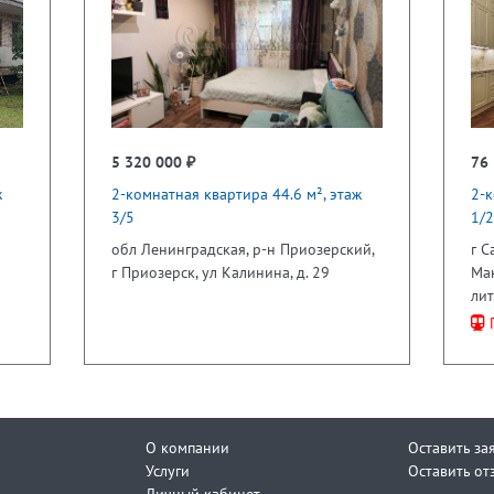
5 320 000 ₽
76 
ж
2-комнатная квартира 44.6 м², этаж
2-к
3/5
1/2
обл Ленинградская, р-н Приозерский,
г С
г Приозерск, ул Калинина, д. 29
Мак
лит
П
О компании
Оставить за
Услуги
Оставить от
Личный кабинет