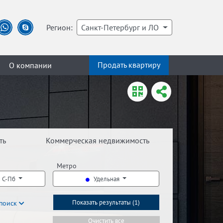
Регион:
Санкт-Петербург и ЛО
Продать квартиру
О компании
ть
Коммерческая недвижимость
Метро
 С-Пб
Удельная
поиск
Показать результаты (
1
)
Очистить все