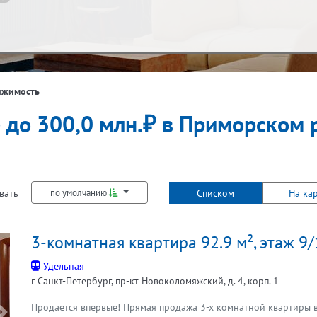
ж
Балкон
ижимость
е до 300,0 млн.₽ в Приморском 
Не первый
Не последний
Лифт
вать
Списком
На ка
по умолчанию
3-комнатная квартира 92.9 м², этаж 9
Удельная
г Санкт-Петербург, пр-кт Новоколомяжский, д. 4, корп. 1
Продается впервые! Прямая продажа 3-х комнатной квартиры