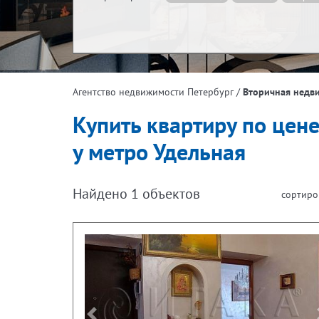
Жилая площадь, м²
Эта
/
Вторичная недв
Агентство недвижимости Петербург
Площадь кухни, м²
Купить квартиру по цен
у метро Удельная
Найдено
1
объектов
сортиро