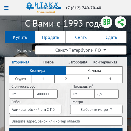
+7 (812) 740-70-40
С Вами с 1993 года!
Купить
Продать
Снять
Сдать
Санкт-Петербург и ЛО
Регион:
Вторичная
Новое
Загородная
Коммерческая
недвижимость
строительство
недвижимость
недвижимость
Квартира
Комната
Студия
1
2
3
4+
Стоимость, руб
Площадь, м²
Район
Метро
Адмиралтейский р-н С-Пб, Василеостровский р-н С-Пб, Выборгский р-н 
Выберите метро