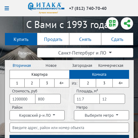
+7 (812) 740-70-40
С Вами с 1993 года!
Купить
Продать
Снять
Сдать
Санкт-Петербург и ЛО
Регион:
Вторичная
Новое
Загородная
Коммерческая
недвижимость
строительство
недвижимость
недвижимость
Квартира
Комната
1
2
3
4+
2
3
4+
Из:
Стоимость, руб
Площадь, м²
Район
Метро
Кировский р-н ЛО
Выберите метро