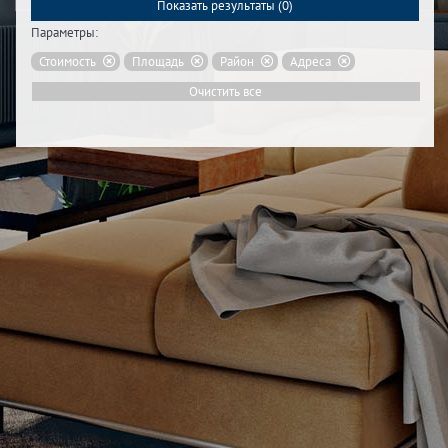
Показать результаты (
0
)
Параметры:
Стоимость
Площадь
Район
Адреса
Очистить все