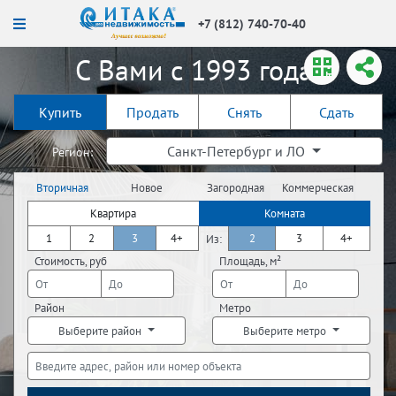
+7 (812) 740-70-40
С Вами с 1993 года!
Купить
Продать
Снять
Сдать
Санкт-Петербург и ЛО
Регион:
Вторичная
Новое
Загородная
Коммерческая
недвижимость
строительство
недвижимость
недвижимость
Квартира
Комната
1
2
3
4+
2
3
4+
Из:
Стоимость, руб
Площадь, м²
Район
Метро
Выберите район
Выберите метро