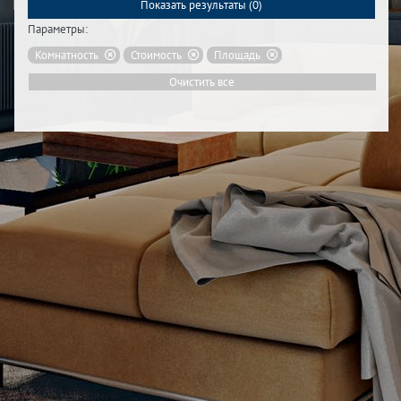
Показать результаты (
0
)
Параметры:
Комнатность
Стоимость
Площадь
Очистить все