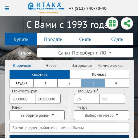
+7 (812) 740-70-40
С Вами с 1993 года!
Купить
Продать
Снять
Сдать
Санкт-Петербург и ЛО
Регион:
Вторичная
Новое
Загородная
Коммерческая
недвижимость
строительство
недвижимость
недвижимость
Квартира
Комната
Студия
1
2
3
4+
Стоимость, руб
Площадь, м²
Район
Метро
Выберите район
Выберите метро