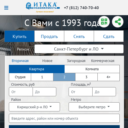
+7 (812) 740-70-40
С Вами с 1993 года!
Купить
Продать
Снять
Сдать
Санкт-Петербург и ЛО
Регион:
Вторичная
Новое
Загородная
Коммерческая
недвижимость
строительство
недвижимость
недвижимость
Квартира
Комната
Студия
1
2
3
4+
Стоимость, руб
Площадь, м²
Район
Метро
Киришский р-н ЛО
Выберите метро