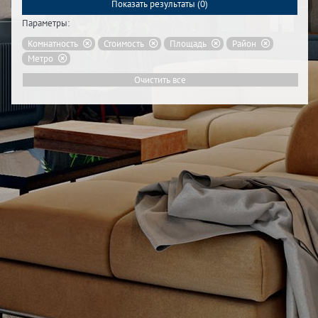
Показать результаты (
0
)
Параметры:
Комнатность
Стоимость
Площадь
Район
Метро
Очистить все