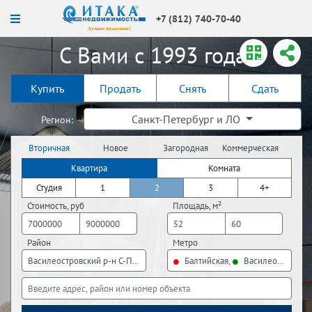
+7 (812) 740-70-40
С Вами с 1993 года!
Купить
Продать
Снять
Сдать
Санкт-Петербург и ЛО
Регион:
Вторичная
Новое
Загородная
Коммерческая
недвижимость
строительство
недвижимость
недвижимость
Квартира
Комната
Студия
1
2
3
4+
Стоимость, руб
Площадь, м²
Район
Метро
Василеостровский р-н С-Пб, Выборгский р-н С-Пб, Калининский р-н С-П
Балтийская,
Василеостровска