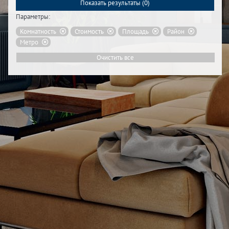
Показать результаты (
0
)
Параметры:
Комнатность
Стоимость
Площадь
Район
Метро
Очистить все