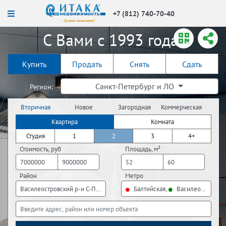
+7 (812) 740-70-40
С Вами с 1993 года!
Купить
Продать
Снять
Сдать
Санкт-Петербург и ЛО
Регион:
Вторичная
Новое
Загородная
Коммерческая
недвижимость
строительство
недвижимость
недвижимость
Квартира
Комната
Студия
1
2
3
4+
Стоимость, руб
Площадь, м²
Район
Метро
Василеостровский р-н С-Пб, Выборгский р-н С-Пб, Калининский р-н С-П
Балтийская,
Василеостровска