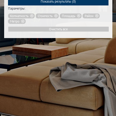
Показать результаты (
0
)
Параметры:
Комнатность
Стоимость
Площадь
Район
Метро
Очистить все