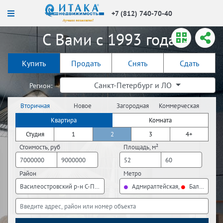
+7 (812) 740-70-40
С Вами с 1993 года!
Купить
Продать
Снять
Сдать
Санкт-Петербург и ЛО
Регион:
Вторичная
Новое
Загородная
Коммерческая
недвижимость
строительство
недвижимость
недвижимость
Квартира
Комната
Студия
1
2
3
4+
Стоимость, руб
Площадь, м²
Район
Метро
Василеостровский р-н С-Пб, Выборгский р-н С-Пб, Калининский р-н С-П
Адмиралтейская,
Балтийская