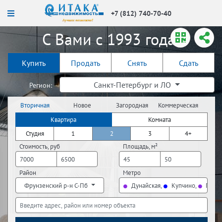
+7 (812) 740-70-40
С Вами с 1993 года!
Купить
Продать
Снять
Сдать
Санкт-Петербург и ЛО
Регион:
Вторичная
Новое
Загородная
Коммерческая
недвижимость
строительство
недвижимость
недвижимость
Квартира
Комната
Студия
1
2
3
4+
Стоимость, руб
Площадь, м²
Район
Метро
Фрунзенский р-н С-Пб
Дунайская,
Купчино,
Просп