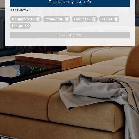
Показать результаты (
0
)
Параметры:
Комнатность
Стоимость
Площадь
Район
Метро
Очистить все