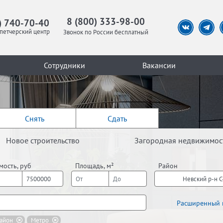
8 (800) 333-98-00
) 740-70-40
петчерский центр
Звонок по России бесплатный
Сотрудники
Вакансии
Снять
Сдать
Новое строительство
Загородная недвижимос
мость, руб
Площадь, м²
Район
Невский р-н 
Расширенный 
айон
Метро