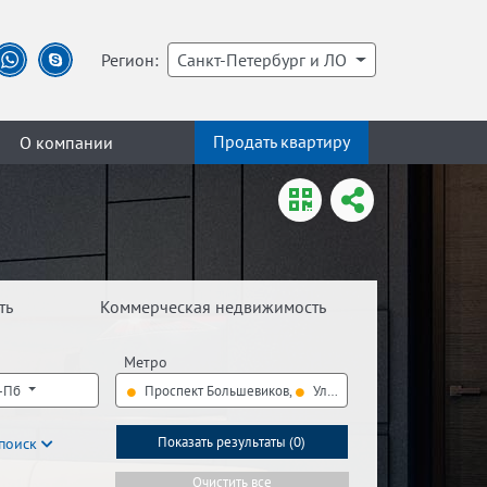
Регион:
Санкт-Петербург и ЛО
Продать квартиру
О компании
ть
Коммерческая недвижимость
Метро
С-Пб
Проспект Большевиков,
Улица Дыбенко
поиск
Показать результаты (
0
)
Очистить все