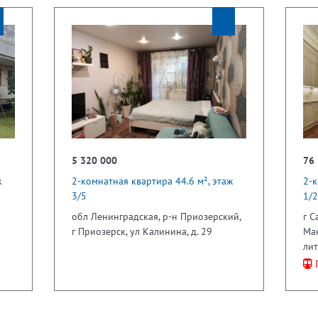
5 320 000
76
ж
2-комнатная квартира 44.6 м², этаж
2-к
3/5
1/2
обл Ленинградская, р-н Приозерский,
г С
г Приозерск, ул Калинина, д. 29
Мак
лит
П