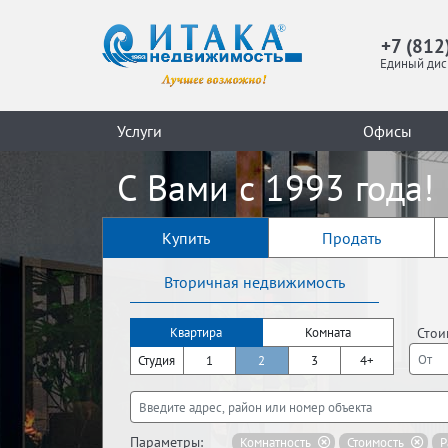
+7 (812
Единый дис
Услуги
Офисы
С Вами с 1993 года!
Купить
Продать
Вторичная недвижимость
Стои
Квартира
Комната
Студия
1
2
3
4+
Параметры:
Комнатность
Стоимость
Р