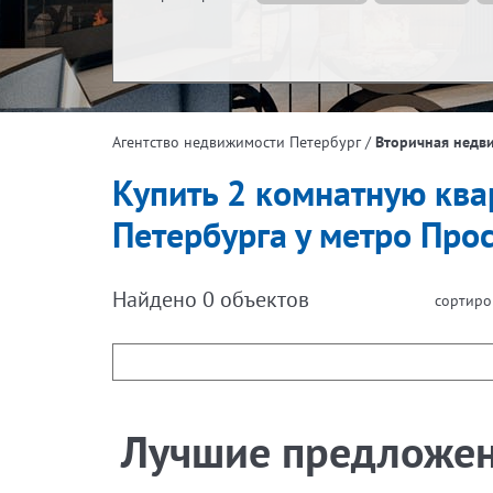
Жилая площадь, м²
Эта
/
Вторичная недв
Агентство недвижимости Петербург
Площадь кухни, м²
Купить 2 комнатную квар
Петербурга у метро Про
Найдено
0
объектов
сортиро
Лучшие предложе