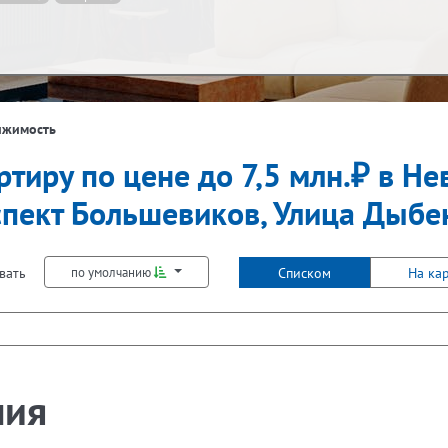
ж
Балкон
ижимость
тиру по цене до 7,5 млн.₽ в Не
Не первый
Не последний
Лифт
спект Большевиков, Улица Дыбе
вать
Списком
На ка
по умолчанию
ния