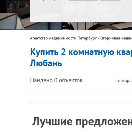
Жилая площадь, м²
Эта
/
Вторичная недв
Агентство недвижимости Петербург
Площадь кухни, м²
Купить 2 комнатную квар
Любань
Найдено
0
объектов
сортиро
Лучшие предложе