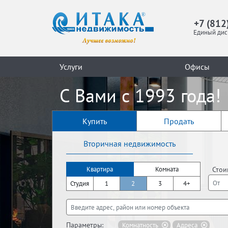
+7 (812
Единый дис
Услуги
Офисы
С Вами с 1993 года!
Купить
Продать
Вторичная недвижимость
Стои
Квартира
Комната
Студия
1
2
3
4+
Параметры:
Комнатность
Адреса