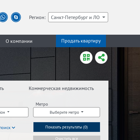
Регион:
Санкт-Петербург и ЛО
Продать квартиру
О компании
ть
Коммерческая недвижимость
Метро
йон
Выберите метро
поиск
Показать результаты (
0
)
Очистить все